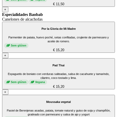
€ 11,50
+
Especialidades Baobab
Canelones de alcachofas
Por la Gloria de Mi Madre
Parmentier de patata, huevo poché, setas confitadas, crujiente de parmesano y
aceite de romero.
Sem glúten
€ 15,20
+
Pad Thai
Espaguetis de boniato con verduras salteadas, salsa de cacahuete y tamarindo,
cilantro, coco tostado y lima.
Sem glúten
Vegana
€ 15,20
+
Moussaka vegetal
Pastel de Berenjenas asadas, patata, tomate natural y guiso de soja y champiñón,
gratinado con parmesano y salsa de ajo y yogurt