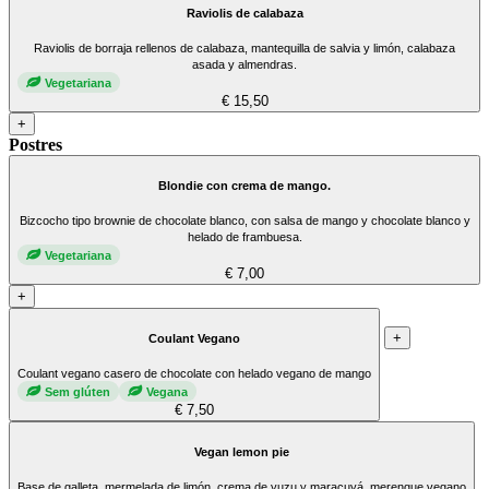
Raviolis de calabaza
Raviolis de borraja rellenos de calabaza, mantequilla de salvia y limón, calabaza
asada y almendras.
Vegetariana
€ 15,50
+
Postres
Blondie con crema de mango.
Bizcocho tipo brownie de chocolate blanco, con salsa de mango y chocolate blanco y
helado de frambuesa.
Vegetariana
€ 7,00
+
+
Coulant Vegano
Coulant vegano casero de chocolate con helado vegano de mango
Sem glúten
Vegana
€ 7,50
Vegan lemon pie
Base de galleta, mermelada de limón, crema de yuzu y maracuyá, merengue vegano