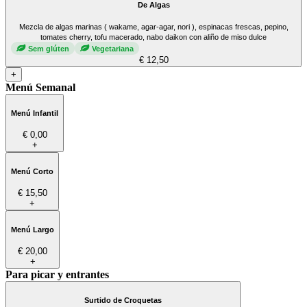
De Algas
Mezcla de algas marinas ( wakame, agar-agar, nori ), espinacas frescas, pepino,
tomates cherry, tofu macerado, nabo daikon con aliño de miso dulce
Sem glúten
Vegetariana
€ 12,50
+
Menú Semanal
Menú Infantil
€ 0,00
+
Menú Corto
€ 15,50
+
Menú Largo
€ 20,00
+
Para picar y entrantes
Surtido de Croquetas