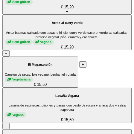
Sem glúten
€ 15,20
+
Arroz al curry verde
Arroz basmati salteado con pasas e hinojo, curry verde casero, verduras salteadas,
proteina vegetal, piña, cilantro y cacahuete.
Sem glúten
Vegana
€ 15,20
+
+
El Megacanelón
Canelón de setas, foie vegano, bechamel trufada
Vegetariana
€ 15,50
Lasaña Vegana
Lasaña de espinacas, piñones y pasas con pesto de rúcula y anacardos y salsa
caponata
Vegana
€ 15,50
+