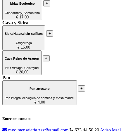
+
Idrias Ecológico
Chadornnay, Somontano
€ 17,00
Cava y Sidra
+
Sidra Natural sin sulfitos
Astigarraga
€ 15,00
+
Cava Reino de Aragón
Brut Vintage, Calatayud
€ 20,00
Pan
+
Pan artesano
Pan integral ecologico de semillas y masa madre.
€ 4,00
Entre em contato
rayo.mensajeria.zgz@gmail.com
623 44 50 29
Aviso legal