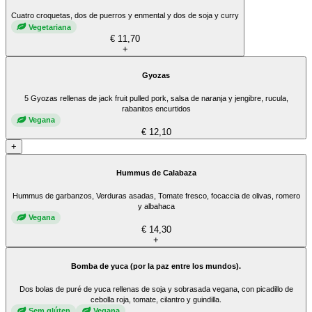
Cuatro croquetas, dos de puerros y enmental y dos de soja y curry
Vegetariana
€ 11,70
+
Gyozas
5 Gyozas rellenas de jack fruit pulled pork, salsa de naranja y jengibre, rucula,
rabanitos encurtidos
Vegana
€ 12,10
+
Hummus de Calabaza
Hummus de garbanzos, Verduras asadas, Tomate fresco, focaccia de olivas, romero
y albahaca
Vegana
€ 14,30
+
Bomba de yuca (por la paz entre los mundos).
Dos bolas de puré de yuca rellenas de soja y sobrasada vegana, con picadillo de
cebolla roja, tomate, cilantro y guindilla.
Sem glúten
Vegana