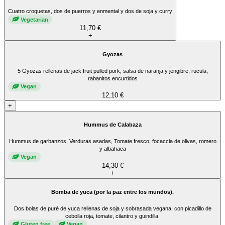
Cuatro croquetas, dos de puerros y enmental y dos de soja y curry
Vegetarian
11,70 €
+
Gyozas
5 Gyozas rellenas de jack fruit pulled pork, salsa de naranja y jengibre, rucula,
rabanitos encurtidos
Vegan
12,10 €
+
Hummus de Calabaza
Hummus de garbanzos, Verduras asadas, Tomate fresco, focaccia de olivas, romero
y albahaca
Vegan
14,30 €
+
Bomba de yuca (por la paz entre los mundos).
Dos bolas de puré de yuca rellenas de soja y sobrasada vegana, con picadillo de
cebolla roja, tomate, cilantro y guindilla.
Gluten free
Vegan