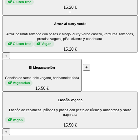
Gluten free
15,20 €
+
Arroz al curry verde
Arroz basmati salteado con pasas e hinojo, curry verde casero, verduras salteadas,
proteina vegetal, piña, cilantro y cacahuete.
Gluten free
Vegan
15,20 €
+
+
El Megacanelón
Canelón de setas, foie vegano, bechamel trufada
Vegetarian
15,50 €
Lasaña Vegana
Lasaña de espinacas, piñones y pasas con pesto de rúcula y anacardos y salsa
caponata
Vegan
15,50 €
+