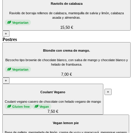
Raviolis de calabaza
Raviolis de borraja rellenos de calabaza, mantequilla de salvia y limón, calabaza
asada y almendras.
Vegetarian
15,50 €
+
Postres
Blondie con crema de mango.
Bizcocho tipo brownie de chocolate blanco, con salsa de mango y chocolate blanco y
helado de frambuesa.
Vegetarian
7,00 €
+
+
Coulant Vegano
Coulant vegano casero de chocolate con helado vegano de mango
Gluten free
Vegan
7,50 €
Vegan lemon pie
Base de galleta, mermelada de limón, crema de yuzu y maracuyá, merengue vegano