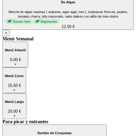
De Algas
Mezcla de algas marinas ( wakame, agar-agar, nori ), espinacas frescas, pepino,
tomates cherry, tofu macerado, nabo daikon con aliño de miso dulce
Gluten free
Vegetarian
12,50 €
+
Menú Semanal
Menú Infantil
0,00 €
+
Menú Corto
15,50 €
+
Menú Largo
20,00 €
+
Para picar y entrantes
Surtido de Croquetas