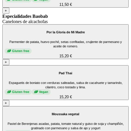
11,50 €
+
Especialidades Baobab
Canelones de alcachofas
Por la Gloria de Mi Madre
Parmentier de patata, huevo poché, setas confitadas, crujiente de parmesano y
aceite de romero.
Gluten free
15,20 €
+
Pad Thai
Espaguetis de boniato con verduras salteadas, salsa de cacahuete y tamarindo,
cilantro, coco tostado y lima.
Gluten free
Vegan
15,20 €
+
Moussaka vegetal
Pastel de Berenjenas asadas, patata, tomate natural y guiso de soja y champiñón,
gratinado con parmesano y salsa de ajo y yogurt