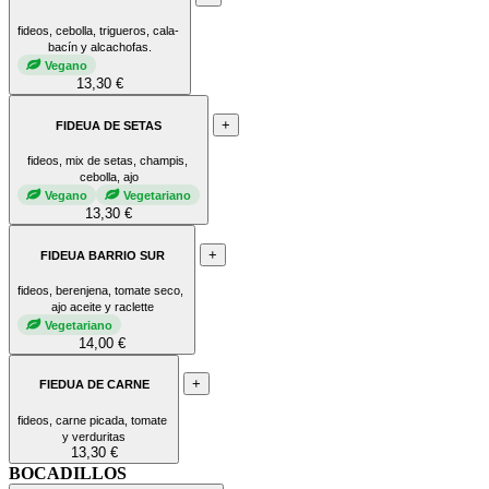
fideos, cebolla, trigueros, cala-
bacín y alcachofas.
Vegano
13,30 €
+
FIDEUA DE SETAS
fideos, mix de setas, champis,
cebolla, ajo
Vegano
Vegetariano
13,30 €
+
FIDEUA BARRIO SUR
fideos, berenjena, tomate seco,
ajo aceite y raclette
Vegetariano
14,00 €
+
FIEDUA DE CARNE
fideos, carne picada, tomate
y verduritas
13,30 €
BOCADILLOS