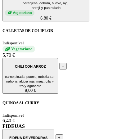
berenjena, cebolla, huevo, ajo,
perejil y pan rallado
Vegetariano
6,80 €
GALLETAS DE COLIFLOR
Indisponível
Vegetariano
5,70 €
+
CHILI CON ARROZ
carne picada, puerro, cebolla,za-
nahoria, alubia roja, maíz, cilan-
tro y aguacate
9,00 €
QUINOA AL CURRY
Indisponível
6,40 €
FIDEUAS
+
FIDEUA DE VERDURAS