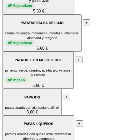
y queso azul
Vegetariano
5,60 €
+
PATATAS SALSA DE LUJO
crema de queso, mayonesa, mostaza, albahaca
albahaca y orégano
Vegetariano
5,60 €
+
PATATAS CON MOJO VERDE
pimiento verde, cilantro, aceite, ajo, vinagre
y comino
Vegano
5,60 €
+
PAPAJOS
patata asada con ajo aceite o all i oli
5,60 €
+
PAPAS 4 QUESOS
patatas asadas con queso azul, mozzarella
cheddar y emmental