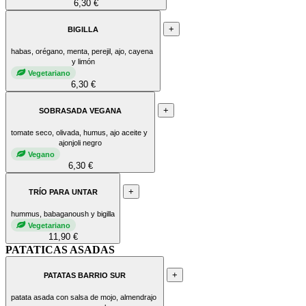
6,30 €
+
BIGILLA
habas, orégano, menta, perejil, ajo, cayena
y limón
Vegetariano
6,30 €
+
SOBRASADA VEGANA
tomate seco, olivada, humus, ajo aceite y
ajonjoli negro
Vegano
6,30 €
+
TRÍO PARA UNTAR
hummus, babaganoush y bigilla
Vegetariano
11,90 €
PATATICAS ASADAS
+
PATATAS BARRIO SUR
patata asada con salsa de mojo, almendrajo