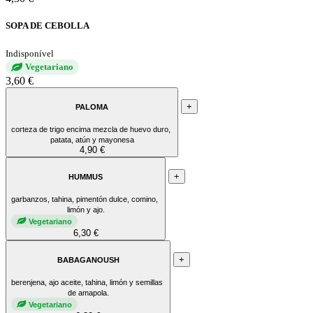
SOPA DE CEBOLLA
Indisponível
Vegetariano
3,60 €
+
PALOMA
corteza de trigo encima mezcla de huevo duro,
patata, atún y mayonesa
4,90 €
+
HUMMUS
garbanzos, tahina, pimentón dulce, comino,
limón y ajo.
Vegetariano
6,30 €
+
BABAGANOUSH
berenjena, ajo aceite, tahina, limón y semillas
de amapola.
Vegetariano