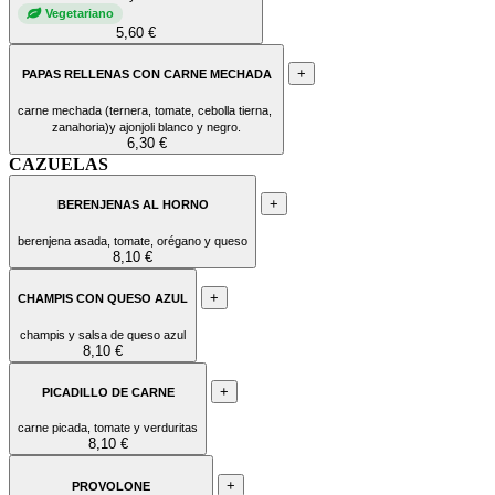
Vegetariano
5,60 €
+
PAPAS RELLENAS CON CARNE MECHADA
carne mechada (ternera, tomate, cebolla tierna,
zanahoria)y ajonjoli blanco y negro.
6,30 €
CAZUELAS
+
BERENJENAS AL HORNO
berenjena asada, tomate, orégano y queso
8,10 €
+
CHAMPIS CON QUESO AZUL
champis y salsa de queso azul
8,10 €
+
PICADILLO DE CARNE
carne picada, tomate y verduritas
8,10 €
+
PROVOLONE