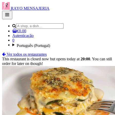
RAYO MENSAJERIA
Open
main
menu
€0.00
Autenticação
0
Português (Portugal)
Ver todos os restaurantes
This restaurant is closed now but opens today at
20:00
. You can still
order for later on though!