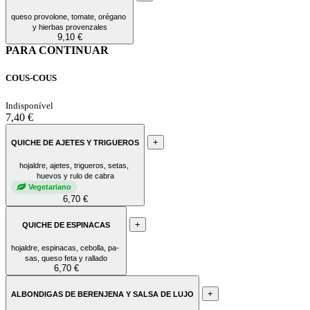
queso provolone, tomate, orégano
y hierbas provenzales
9,10 €
PARA CONTINUAR
COUS-COUS
Indisponível
7,40 €
+
QUICHE DE AJETES Y TRIGUEROS
hojaldre, ajetes, trigueros, setas,
huevos y rulo de cabra
Vegetariano
6,70 €
+
QUICHE DE ESPINACAS
hojaldre, espinacas, cebolla, pa-
sas, queso feta y rallado
6,70 €
+
ALBONDIGAS DE BERENJENA Y SALSA DE LUJO