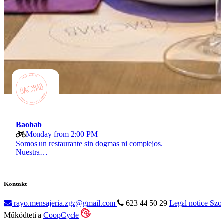
Baobab
Monday from 2:00 PM
Somos un restaurante sin dogmas ni complejos.
Nuestra…
Kontakt
rayo.mensajeria.zgz@gmail.com
623 44 50 29
Legal notice
Szo
Működteti a
CoopCycle