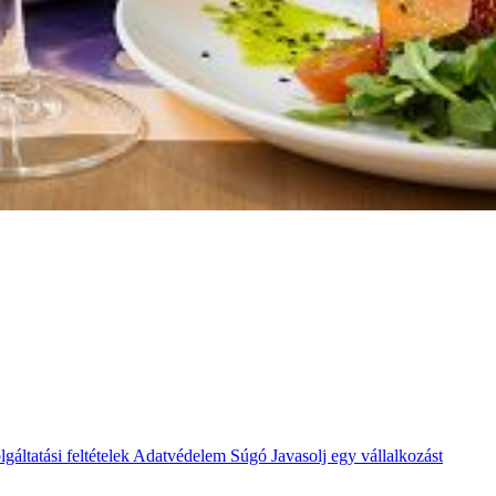
lgáltatási feltételek
Adatvédelem
Súgó
Javasolj egy vállalkozást