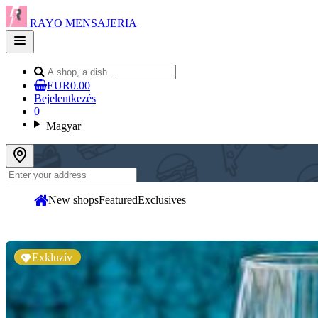
RAYO MENSAJERIA
Open
main
menu
EUR0.00
Bejelentkezés
0
Magyar
New shops
Featured
Exclusives
Exkluzív