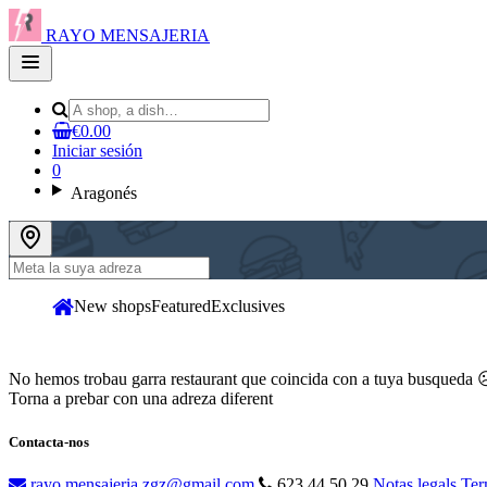
RAYO MENSAJERIA
Open
main
menu
€0.00
Iniciar sesión
0
Aragonés
New shops
Featured
Exclusives
No hemos trobau garra restaurant que coincida con a tuya busqueda
Torna a prebar con una adreza diferent
Contacta-nos
rayo.mensajeria.zgz@gmail.com
623 44 50 29
Notas legals
Ter