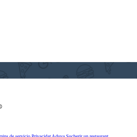
 ☹
mins de servicio
Privacidat
Aduya
Sucherir un restaurant